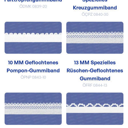
ÖDMK 0839-20
Kreuzgummiband
ÖÇPZ 0840-30
10 MM Geflochtenes
13 MM Spezielles
Pompon-Gummiband
Rüschen-Geflochtenes
ÖPNP 0843-10
Gummiband
ÖFRF 0844-13