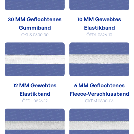
30 MM Geflochtenes
10 MM Gewebtes
Gummiband
Elastikband
OKLS 0600-30
ÖFDL 0826-10
12 MM Gewebtes
6 MM Geflochtenes
Elastikband
Fleece-Verschlussband
ÖFDL 0826-12
OKPM 0800-06