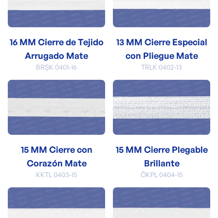
16 MM Cierre de Tejido
13 MM Cierre Especial
Arrugado Mate
con Pliegue Mate
BRŞK 0401-16
TRLK 0402-13
15 MM Cierre con
15 MM Cierre Plegable
Corazón Mate
Brillante
KKTL 0403-15
ÖKPL 0404-15