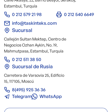
Calle Akasya, 22, Barrio Besyol, Sefakoy,
Estambul, Turquía
0 212 579 21 98
0 212 540 6649
info@taskinteks.com
Sucursal
Callejón Sultan Mektep, Centro de
Negocios Ozhan Aykin, No. 19,
Mahmutpasa, Estambul, Turquía
0 212 511 38 50
Sucursal de Rusia
Carretera de Varsovia 25, Edificio
15, 117105, Moscú
8(495) 925 36 36
Telegram
WhatsApp