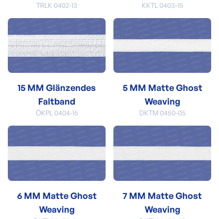
TRLK 0402-13
KKTL 0403-15
15 MM Glänzendes
5 MM Matte Ghost
Faltband
Weaving
ÖKPL 0404-15
DKTM 0450-05
6 MM Matte Ghost
7 MM Matte Ghost
Weaving
Weaving