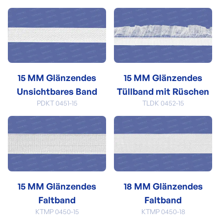
15 MM Glänzendes
15 MM Glänzendes
Unsichtbares Band
Tüllband mit Rüschen
PDKT 0451-15
TLDK 0452-15
15 MM Glänzendes
18 MM Glänzendes
Faltband
Faltband
KTMP 0450-15
KTMP 0450-18