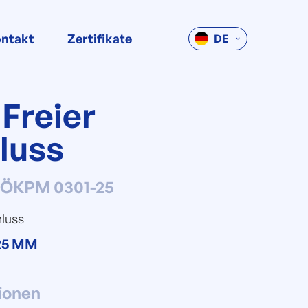
ntakt
Zertifikate
DE
Freier
luss
:
ÖKPM 0301-25
hluss
25 MM
ionen