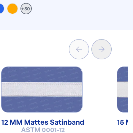
+50
12 MM Mattes Satinband
15 M
ASTM 0001-12