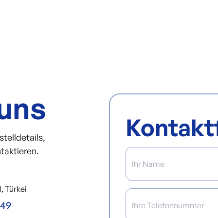
 uns
Kontakt
telldetails,
taktieren.
, Türkei
649