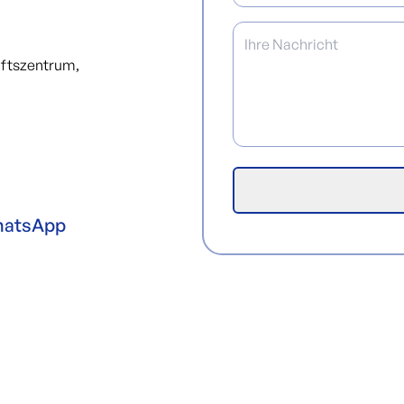
äftszentrum,
atsApp