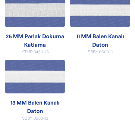
25 MM Parlak Dokuma
11 MM Balen Kanalı
Katlama
Daton
KTMP 0450-25
SBBY 0500-11
13 MM Balen Kanalı
Daton
SBBY 0500-13