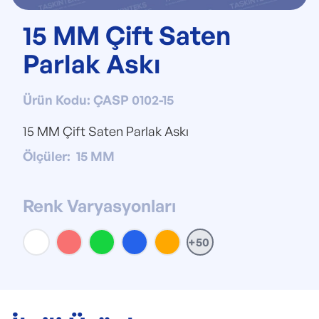
15 MM Çift Saten
Parlak Askı
Ürün Kodu
:
ÇASP 0102-15
15 MM Çift Saten Parlak Askı
Ölçüler
:
15 MM
Renk Varyasyonları
+50