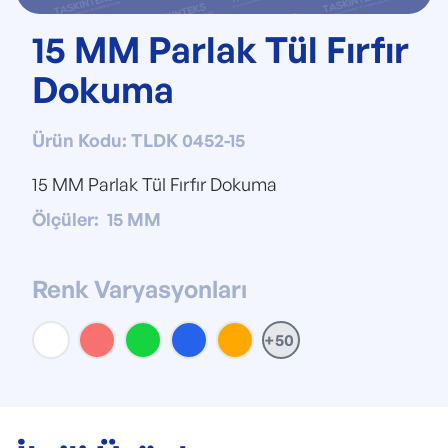
15 MM Parlak Tül Fırfır
Dokuma
Ürün Kodu
:
TLDK 0452-15
15 MM Parlak Tül Fırfır Dokuma
Ölçüler
:
15 MM
Renk Varyasyonları
+50