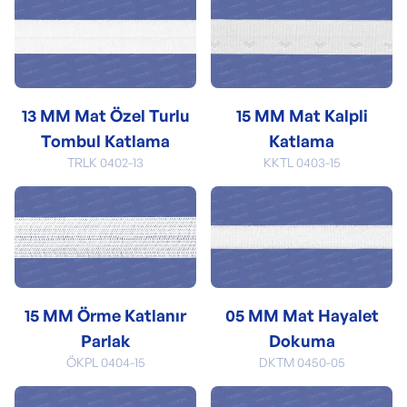
13 MM Mat Özel Turlu
15 MM Mat Kalpli
Tombul Katlama
Katlama
TRLK 0402-13
KKTL 0403-15
15 MM Örme Katlanır
05 MM Mat Hayalet
Parlak
Dokuma
ÖKPL 0404-15
DKTM 0450-05