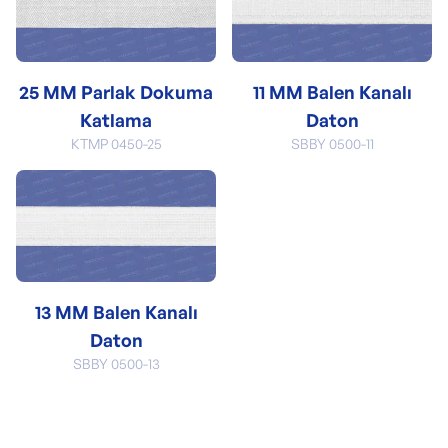
25 MM Parlak Dokuma
11 MM Balen Kanalı
Katlama
Daton
KTMP 0450-25
SBBY 0500-11
13 MM Balen Kanalı
Daton
SBBY 0500-13