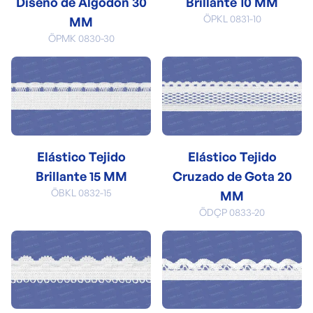
Diseño de Algodón 30
Brillante 10 MM
ÖPKL 0831-10
MM
ÖPMK 0830-30
Elástico Tejido
Elástico Tejido
Brillante 15 MM
Cruzado de Gota 20
ÖBKL 0832-15
MM
ÖDÇP 0833-20