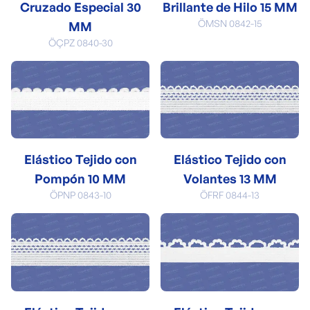
Cruzado Especial 30
Brillante de Hilo 15 MM
ÖMSN 0842-15
MM
ÖÇPZ 0840-30
Elástico Tejido con
Elástico Tejido con
Pompón 10 MM
Volantes 13 MM
ÖPNP 0843-10
ÖFRF 0844-13