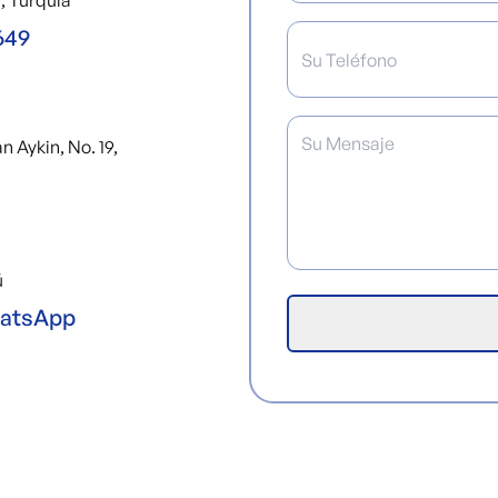
, Turquía
649
 Aykin, No. 19,
ú
atsApp