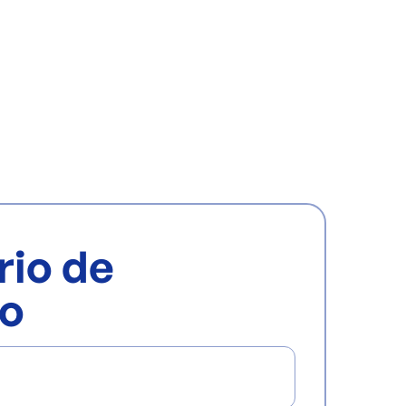
rio de
o