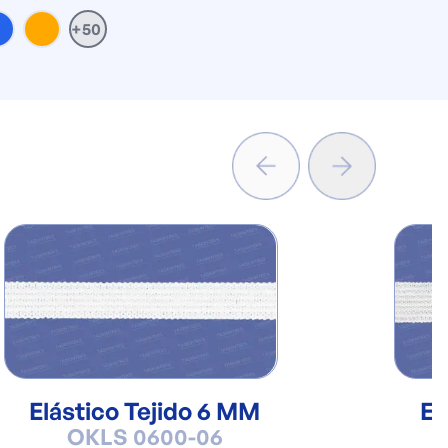
+50
Elástico Tejido 6 MM
El
OKLS 0600-06