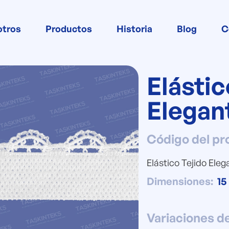
otros
Productos
Historia
Blog
C
Elástic
Elegan
Código del pr
Elástico Tejido Ele
Dimensiones
:
1
Variaciones d