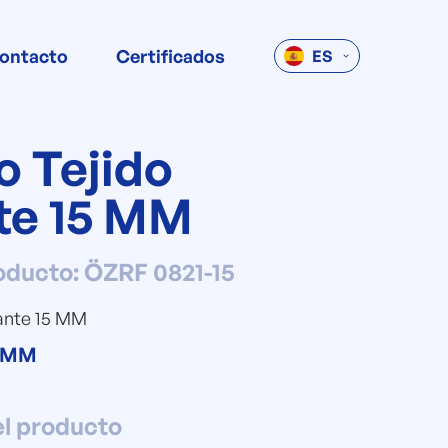
ontacto
Certificados
ES
o Tejido
te 15 MM
oducto
:
ÖZRF 0821-15
gante 15 MM
5 MM
el producto