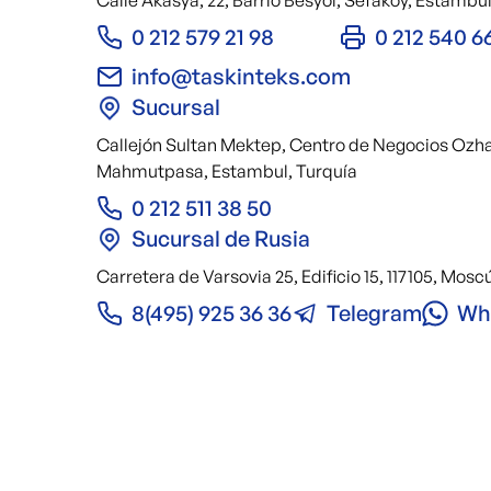
Calle Akasya, 22, Barrio Besyol, Sefakoy, Estambul
0 212 579 21 98
0 212 540 6
info@taskinteks.com
Sucursal
Callejón Sultan Mektep, Centro de Negocios Ozhan
Mahmutpasa, Estambul, Turquía
0 212 511 38 50
Sucursal de Rusia
Carretera de Varsovia 25, Edificio 15, 117105, Mosc
8(495) 925 36 36
Telegram
Wh