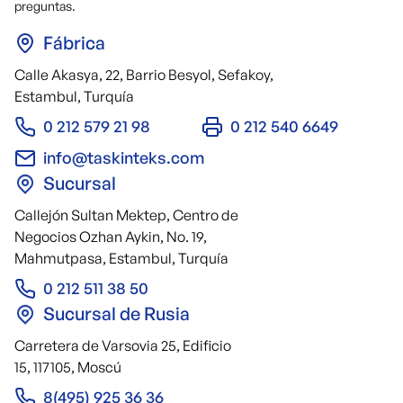
preguntas.
Fábrica
Calle Akasya, 22, Barrio Besyol, Sefakoy,
Estambul, Turquía
0 212 579 21 98
0 212 540 6649
info@taskinteks.com
Sucursal
Callejón Sultan Mektep, Centro de
Negocios Ozhan Aykin, No. 19,
Mahmutpasa, Estambul, Turquía
0 212 511 38 50
Sucursal de Rusia
Carretera de Varsovia 25, Edificio
15, 117105, Moscú
8(495) 925 36 36